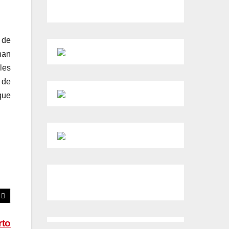
 de
han
ales
 de
que
rto