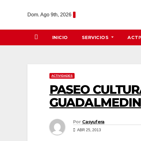
Saltar
al
Dom. Ago 9th, 2026
contenido
INICIO
SERVICIOS
ACTI
ACTIVIDADES
PASEO CULTURA
GUADALMEDI
Por
Casyufera
ABR 25, 2013