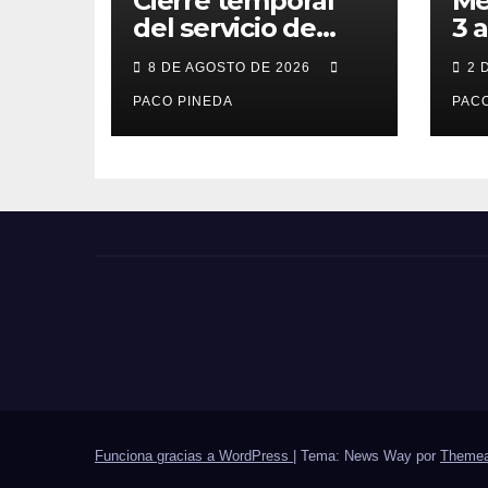
Cierre temporal
Me
del servicio de
3 
BAR – COMEDOR
20
8 DE AGOSTO DE 2026
2 
PACO PINEDA
PACO
Funciona gracias a WordPress
|
Tema: News Way por
Themea