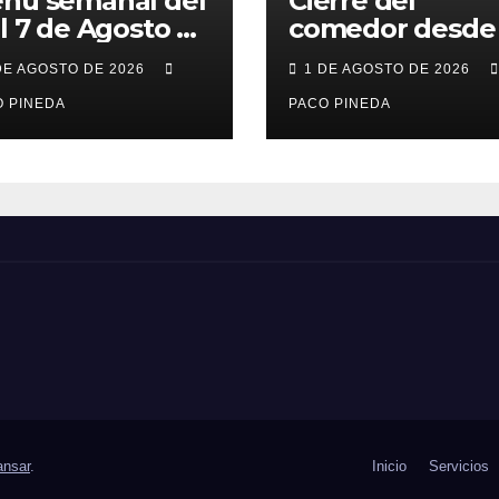
nú semanal del
Cierre del
al 7 de Agosto de
comedor desde 
26
7 al 21 de Agost
DE AGOSTO DE 2026
1 DE AGOSTO DE 2026
por vacaciones
 PINEDA
PACO PINEDA
nsar
.
Inicio
Servicios