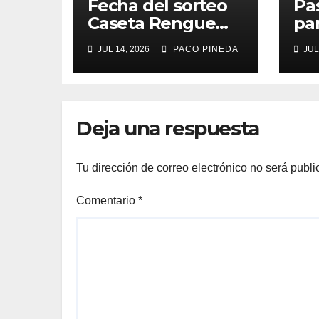
Fecha del sorteo
Pa
Caseta Rengue
pa
Feria de Málaga
ma
JUL 14, 2026
PACO PINEDA
JUL
2026
Deja una respuesta
Tu dirección de correo electrónico no será publi
Comentario
*