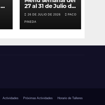
Menú semanal del
el
27 al 31 de Julio de
o
2026
26 DE JULIO DE 2026
PACO
PINEDA
Actividades
Próximas Actividades
Horario de Talleres