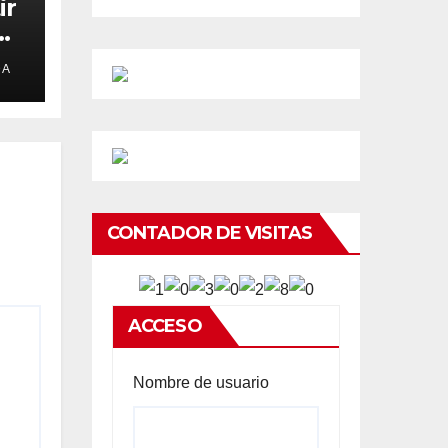
ir
e
DA
CONTADOR DE VISITAS
ACCESO
Nombre de usuario