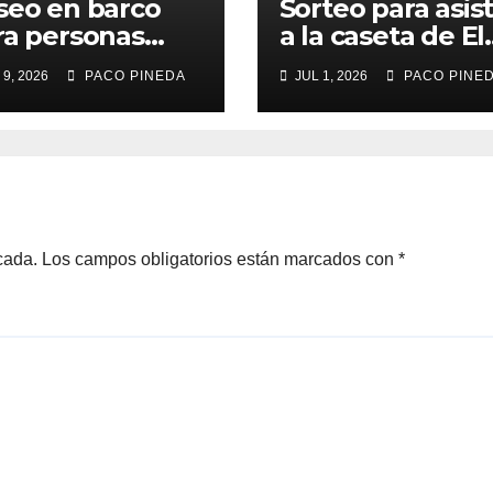
seo en barco
Sorteo para asist
ra personas
a la caseta de El
yores
Rengue, Feria d
 9, 2026
PACO PINEDA
JUL 1, 2026
PACO PINE
Málaga 2026
cada.
Los campos obligatorios están marcados con
*