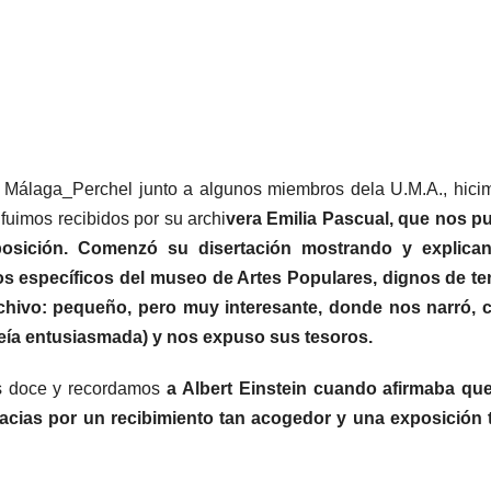
o Málaga_Perchel junto a algunos miembros dela U.M.A., hici
fuimos recibidos por su archi
vera Emilia Pascual, que nos p
osición.
Comenzó su disertación mostrando y explica
os específicos del museo de Artes Popul
ares, dignos de te
chivo: pequeño, pero muy interesante, donde nos narró, 
veía entusiasmada) y
nos expuso sus tesoros.
s doce y recordamos
a Albert Einstein cuando afirmaba que
acias por un recibimiento tan acogedor y
una exposición 