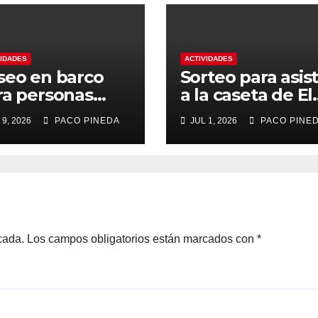
VIDADES
ACTIVIDADES
seo en barco
Sorteo para asist
ra personas
a la caseta de El
yores
Rengue, Feria d
 9, 2026
PACO PINEDA
JUL 1, 2026
PACO PINE
Málaga 2026
cada.
Los campos obligatorios están marcados con
*