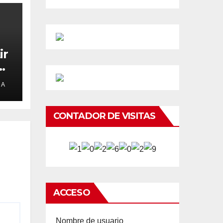
ir
e
DA
CONTADOR DE VISITAS
ACCESO
Nombre de usuario