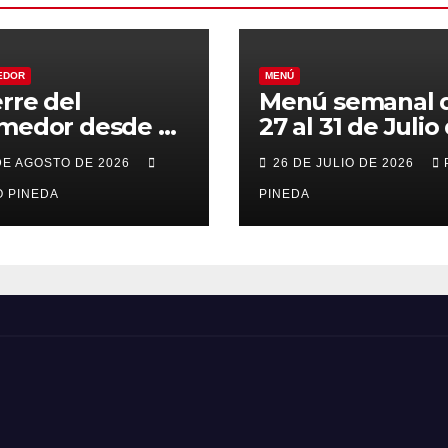
EDOR
MENÚ
erre del
Menú semanal 
medor desde el
27 al 31 de Julio
al 21 de Agosto
2026
DE AGOSTO DE 2026
26 DE JULIO DE 2026
r vacaciones
 PINEDA
PINEDA