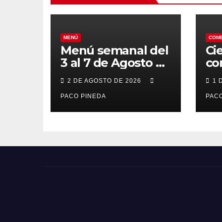
MENÚ
COM
Menú semanal del
Ci
3 al 7 de Agosto de
co
2026
7 
2 DE AGOSTO DE 2026
1 
po
PACO PINEDA
PACO