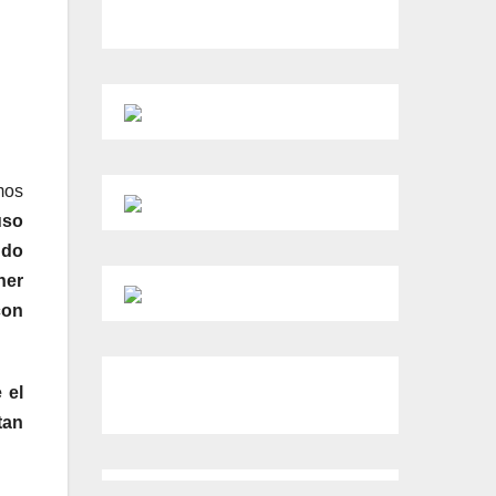
mos
uso
ndo
ner
con
 el
tan