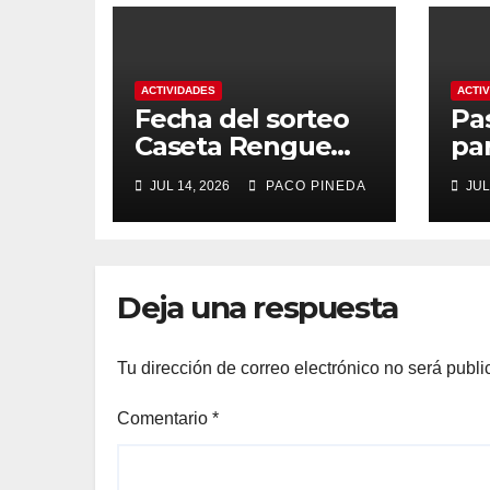
ACTIVIDADES
ACTI
Fecha del sorteo
Pa
Caseta Rengue
pa
Feria de Málaga
ma
JUL 14, 2026
PACO PINEDA
JUL
2026
Deja una respuesta
Tu dirección de correo electrónico no será publi
Comentario
*