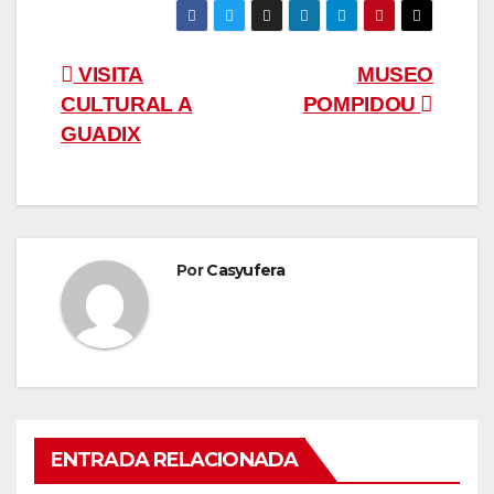
Navegación
VISITA
MUSEO
CULTURAL A
POMPIDOU
de
GUADIX
entradas
Por
Casyufera
ENTRADA RELACIONADA