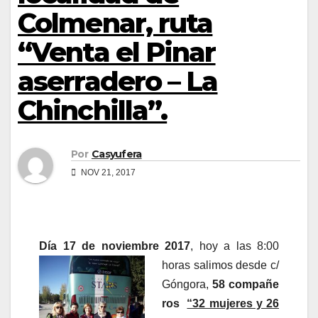
Colmenar, ruta
“Venta el Pinar
aserradero – La
Chinchilla”.
Por
Casyufera
NOV 21, 2017
Día 17 de noviembre 2017
, hoy a las 8:00
horas salimos desde c/
Góngora,
58 compañe
ros
“32 mujeres y 26