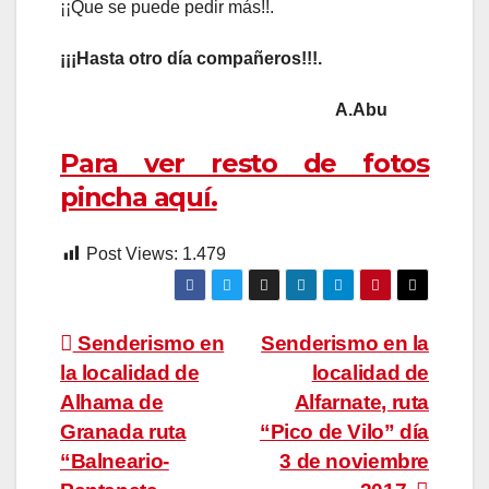
¡¡Que se puede pedir más!!.
¡¡¡Hasta otro día compañeros!!!.
A.Abu
Para ver resto de fotos
pincha aquí.
Post Views:
1.479
Navegación
Senderismo en
Senderismo en la
la localidad de
localidad de
de
Alhama de
Alfarnate, ruta
entradas
Granada ruta
“Pico de Vilo” día
“Balneario-
3 de noviembre