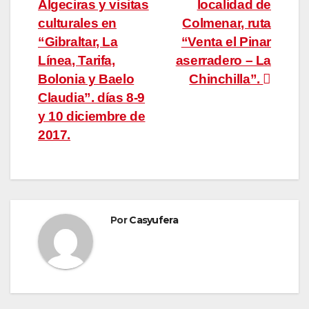
Algeciras y visitas
localidad de
de
culturales en
Colmenar, ruta
entradas
“Gibraltar, La
“Venta el Pinar
Línea, Tarifa,
aserradero – La
Bolonia y Baelo
Chinchilla”.
Claudia”. días 8-9
y 10 diciembre de
2017.
Por
Casyufera