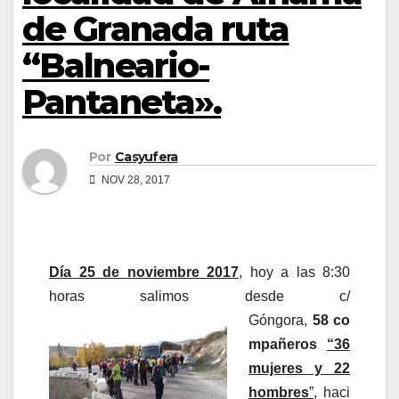
de Granada ruta
“Balneario-
Pantaneta».
Por
Casyufera
NOV 28, 2017
Día 25 de noviembre 2017
, hoy a las 8:30
horas salimos desde c/
Góngora,
58 co
mpañeros
“36
mujeres y 22
hombres
”
, haci