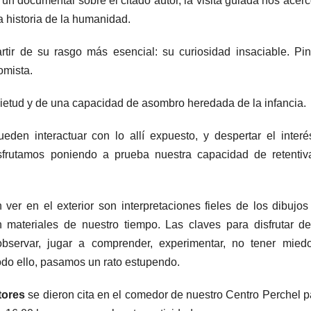
un documental sobre el citado autor, la visita guiada nos acerc
a historia de la humanidad.
ir de su rasgo más esencial: su curiosidad insaciable. Pint
omista.
ietud y de una capacidad de asombro heredada de la infancia.
eden interactuar con lo allí expuesto, y despertar el interé
disfrutamos poniendo a prueba nuestra capacidad de retentiv
er en el exterior son interpretaciones fieles de los dibujos
 materiales de nuestro tiempo. Las claves para disfrutar de
observar, jugar a comprender, experimentar, no tener mied
odo ello, pasamos un rato estupendo.
tores
se dieron cita en el comedor de nuestro Centro Perchel p