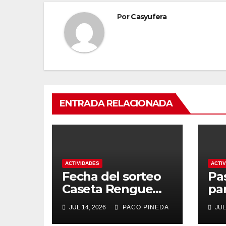
Por
Casyufera
ENTRADA RELACIONADA
ACTIVIDADES
ACTI
Fecha del sorteo
Pa
Caseta Rengue
pa
Feria de Málaga
ma
JUL 14, 2026
PACO PINEDA
JUL
2026