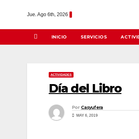
Saltar
al
Jue. Ago 6th, 2026
contenido
INICIO
SERVICIOS
ACTIV
ACTIVIDADES
Día del Libro
Por
Casyufera
MAY 6, 2019