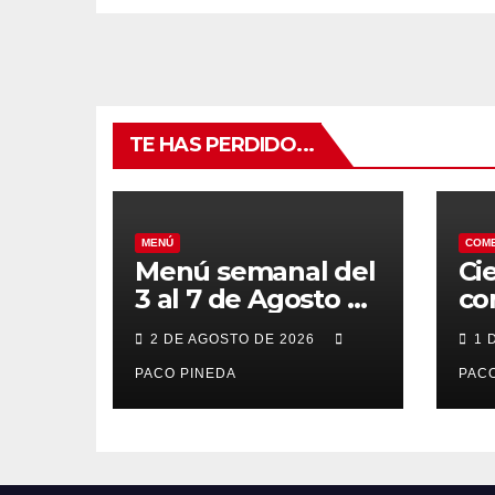
TE HAS PERDIDO...
MENÚ
COM
Menú semanal del
Ci
3 al 7 de Agosto de
co
2026
7 
2 DE AGOSTO DE 2026
1 
po
PACO PINEDA
PACO