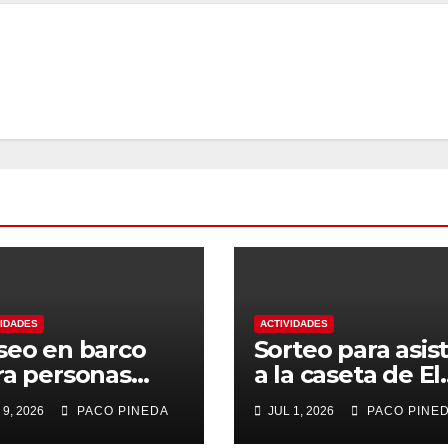
VIDADES
ACTIVIDADES
seo en barco
Sorteo para asist
ra personas
a la caseta de El
yores
Rengue, Feria d
 9, 2026
PACO PINEDA
JUL 1, 2026
PACO PINE
Málaga 2026