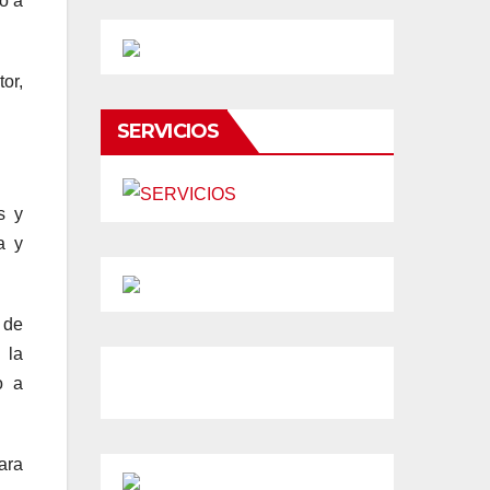
o a
or,
SERVICIOS
s y
a y
 de
 la
o a
ara