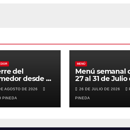
EDOR
MENÚ
erre del
Menú semanal 
medor desde el
27 al 31 de Julio
al 21 de Agosto
2026
DE AGOSTO DE 2026
26 DE JULIO DE 2026
r vacaciones
 PINEDA
PINEDA