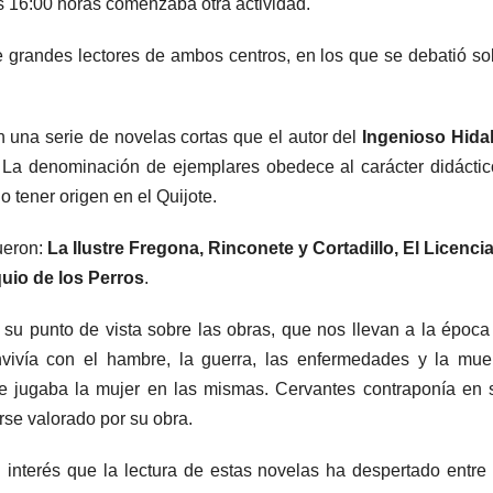
as 16:00 horas comenzaba otra actividad.
de grandes lectores de ambos centros, en los que se debatió so
n una serie de novelas cortas que el autor del
Ingenioso Hida
. La denominación de ejemplares obedece al carácter didáctic
 tener origen en el Quijote.
ueron:
La Ilustre Fregona, Rinconete y Cortadillo, El Licenci
uio de los Perros
.
n su punto de vista sobre las obras, que nos llevan a la época
vivía con el hambre, la guerra, las enfermedades y la muer
e jugaba la mujer en las mismas. Cervantes contraponía en 
rse valorado por su obra.
interés que la lectura de estas novelas ha despertado entre 