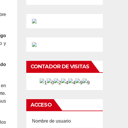
bre
lgo
o y
ado
CONTADOR DE VISITAS
 en
te.
sus
ACCESO
Nombre de usuario
los