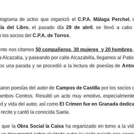
Programa de actos que organizó el
C.P.A. Málaga Perchel
, 
ía del Libro
, el pasado día
29 de abril
, se llevó a cabo
 los socios del
C.P.A. de Torrox
.
ento nos citamos
50 compañeros, 30 mujeres y 20 hombres
la Alcazaba, y paseando por calle Alcazabilla, llegamos al Patio
os una parada y se procedió a la lectura de poesías de
Anto
itaron poesías del autor de
Campos de Castilla
por los socios 
ambos Centros. Resultó un acto muy emotivo, especialmente
ud y vida del autor, así como
El Crimen fue en Granada dedic
 recito y cantó la conocida Saeta.
n que la
Obra Social la Caixa
ha organizado en torno a la vid