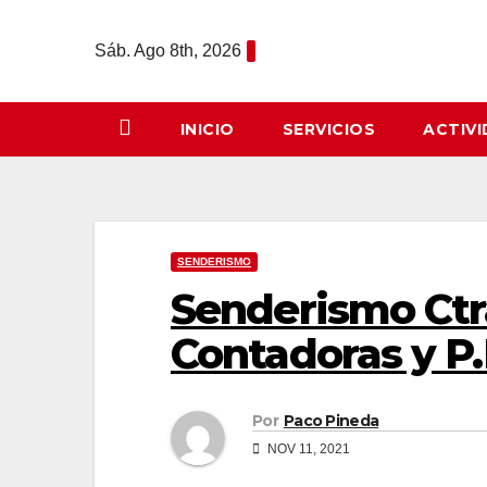
Saltar
al
Sáb. Ago 8th, 2026
contenido
INICIO
SERVICIOS
ACTIV
SENDERISMO
Senderismo Ctr
Contadoras y P
Por
Paco Pineda
NOV 11, 2021