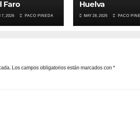
l Faro
Huelva
 7, 2026
PACO PINEDA
MAY 28, 2026
PACO PIN
cada.
Los campos obligatorios están marcados con
*