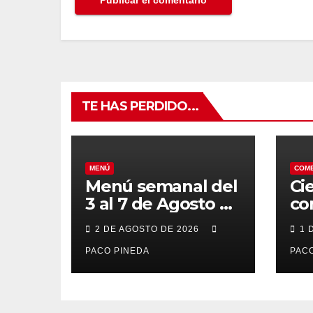
TE HAS PERDIDO...
MENÚ
COM
Menú semanal del
Ci
3 al 7 de Agosto de
co
2026
7 
2 DE AGOSTO DE 2026
1 
po
PACO PINEDA
PACO