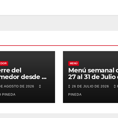
EDOR
MENÚ
erre del
Menú semanal 
medor desde el
27 al 31 de Julio
al 21 de Agosto
2026
DE AGOSTO DE 2026
26 DE JULIO DE 2026
r vacaciones
 PINEDA
PINEDA