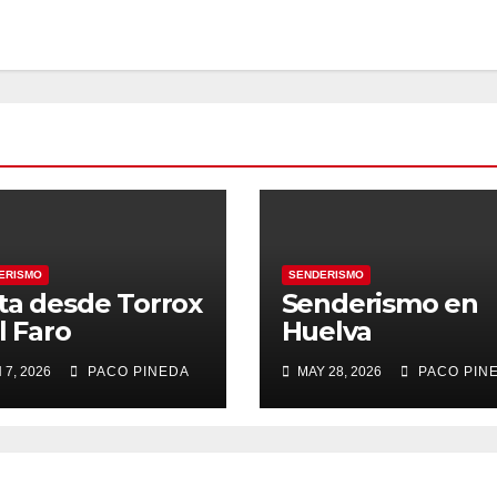
ERISMO
SENDERISMO
ta desde Torrox
Senderismo en
l Faro
Huelva
 7, 2026
PACO PINEDA
MAY 28, 2026
PACO PIN