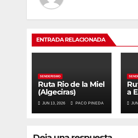
ENTRADA RELACIONADA
SENDERISMO
SEND
Ruta Rio de la Miel
Ru
(Algeciras)
a E
JUN 13, 2026
PACO PINEDA
JUN
Deja una respuesta