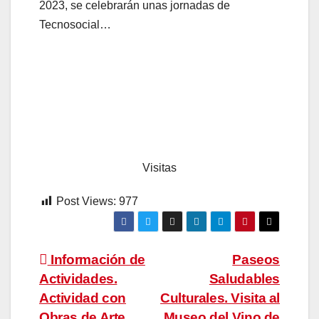
2023, se celebrarán unas jornadas de
Tecnosocial…
Visitas
Post Views:
977
Navegación
Información de
Paseos
Actividades.
Saludables
de
Actividad con
Culturales. Visita al
Obras de Arte
Museo del Vino de