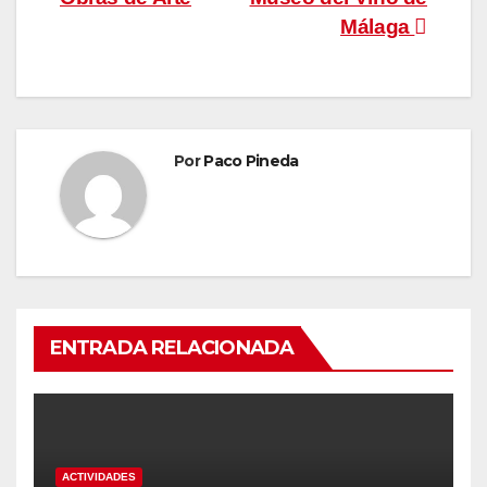
entradas
Málaga
Por
Paco Pineda
ENTRADA RELACIONADA
ACTIVIDADES