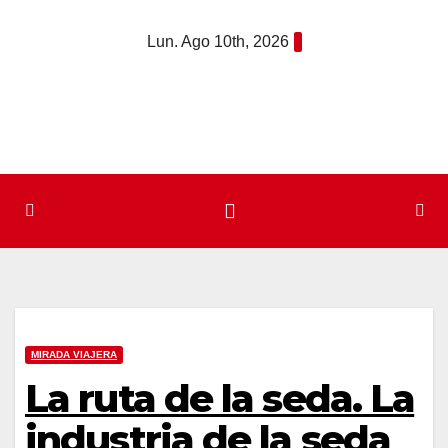
Saltar
Lun. Ago 10th, 2026
al
contenido
MIRADA VIAJERA
La ruta de la seda. La
industria de la seda