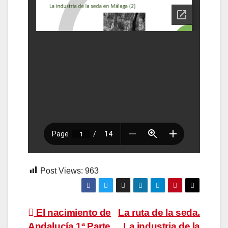
Post Views:
963
Navegación
El nacimiento de
La ruta de la seda.
Andalucía 1ª Parte
La industria de la