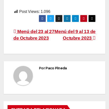
Post Views:
1.096
Navegación
Menú del 23 al 27
Menú del 9 al 13 de
de Octubre 2023
Octubre 2023
de
entradas
Por
Paco Pineda