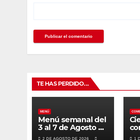
TE HAS PERDIDO...
MENÚ
COM
Menú semanal del
Ci
3 al 7 de Agosto de
co
2026
7 
2 DE AGOSTO DE 2026
1 