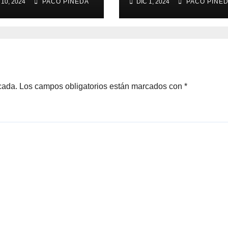
 10, 2024
PACO PINEDA
DIC 1, 2024
PACO PINE
cada.
Los campos obligatorios están marcados con
*