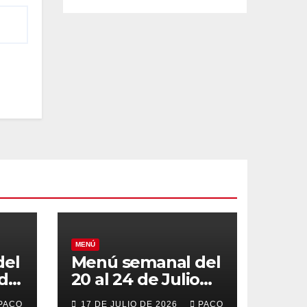
MENÚ
del
Menú semanal del
 de
20 al 24 de Julio
de 2026
PACO
17 DE JULIO DE 2026
PACO