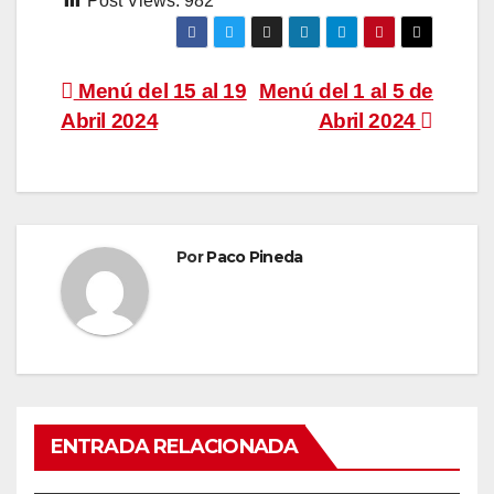
Post Views:
982
Navegación
Menú del 15 al 19
Menú del 1 al 5 de
Abril 2024
Abril 2024
de
entradas
Por
Paco Pineda
ENTRADA RELACIONADA