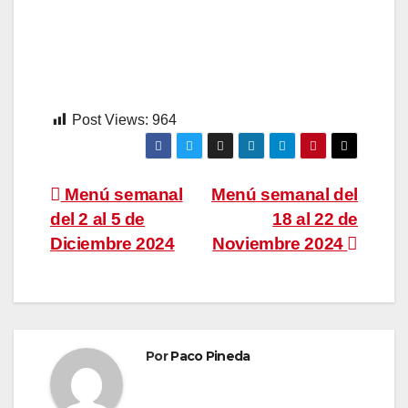
Post Views:
964
Navegación
Menú semanal
Menú semanal del
del 2 al 5 de
18 al 22 de
de
Diciembre 2024
Noviembre 2024
entradas
Por
Paco Pineda