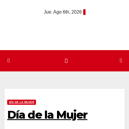
Saltar
Jue. Ago 6th, 2026
al
contenido
DÍA DE LA MUJER
Día de la Mujer