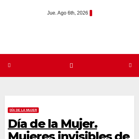
Saltar
Jue. Ago 6th, 2026
al
contenido
DÍA DE LA MUJER
Día de la Mujer.
Mujeres invisibles de