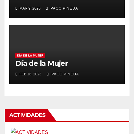
Málaga
MAR 9, 2026
PACO PINEDA
DÍA DE LA MUJER
Día de la Mujer
FEB 16, 2026
PACO PINEDA
ACTIVIDADES