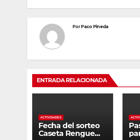
entradas
Por
Paco Pineda
ENTRADA RELACIONADA
ACTIVIDADES
ACTI
Fecha del sorteo
Pa
Caseta Rengue
pa