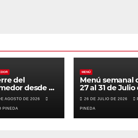
EDOR
MENÚ
erre del
Menú semanal 
medor desde el
27 al 31 de Julio
al 21 de Agosto
2026
DE AGOSTO DE 2026
26 DE JULIO DE 2026
r vacaciones
 PINEDA
PINEDA