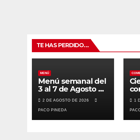
TE HAS PERDIDO...
MENÚ
COM
Menú semanal del
Ci
3 al 7 de Agosto de
co
2026
7 
2 DE AGOSTO DE 2026
1 
po
PACO PINEDA
PACO