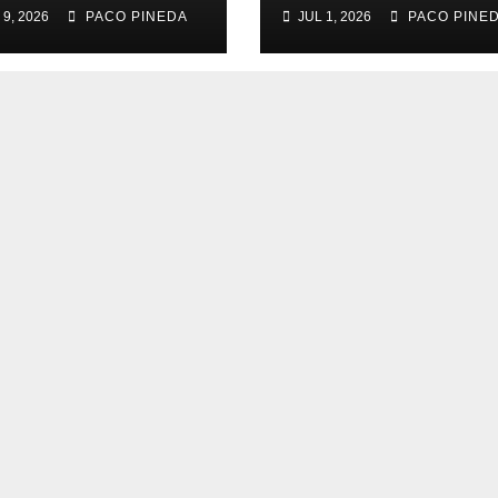
yores
Rengue, Feria d
 9, 2026
PACO PINEDA
JUL 1, 2026
PACO PINE
Málaga 2026