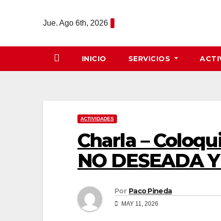
Saltar
al
Jue. Ago 6th, 2026
contenido
INICIO
SERVICIOS
ACTI
ACTIVIDADES
Charla – Coloq
NO DESEADA Y
Por
Paco Pineda
MAY 11, 2026