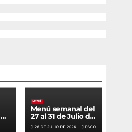
MENÚ
Menú semanal del
el
27 al 31 de Julio de
o
2026
26 DE JULIO DE 2026
PACO