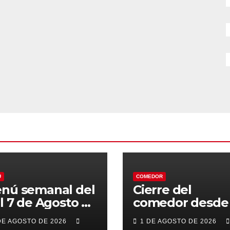
Ú
COMEDOR
nú semanal del
Cierre del
al 7 de Agosto de
comedor desde 
26
7 al 21 de Agost
DE AGOSTO DE 2026
1 DE AGOSTO DE 2026
por vacaciones