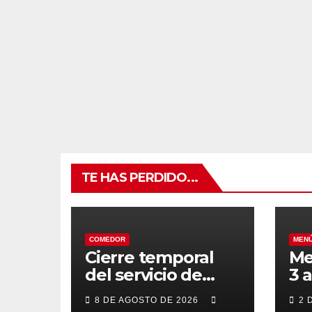
TE HAS PERDIDO...
COMEDOR
MEN
Cierre temporal
Me
del servicio de
3 
BAR – COMEDOR
20
8 DE AGOSTO DE 2026
2 