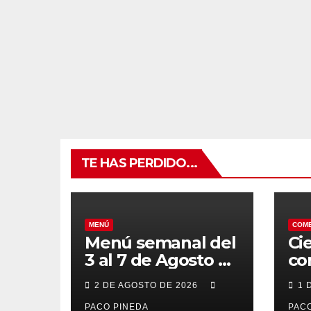
TE HAS PERDIDO...
MENÚ
COM
Menú semanal del
Ci
3 al 7 de Agosto de
co
2026
7 
2 DE AGOSTO DE 2026
1 
po
PACO PINEDA
PACO