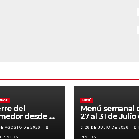
EDOR
MENÚ
erre del
Menú semanal 
medor desde el
27 al 31 de Julio
al 21 de Agosto
2026
DE AGOSTO DE 2026
26 DE JULIO DE 2026
r vacaciones
 PINEDA
PINEDA