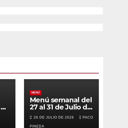
MENÚ
Menú semanal del
el
27 al 31 de Julio de
o
2026
26 DE JULIO DE 2026
PACO
PINEDA