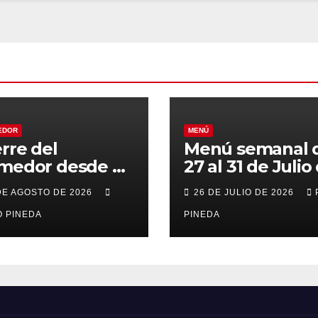
EDOR
MENÚ
erre del
Menú semanal 
medor desde el
27 al 31 de Julio
al 21 de Agosto
2026
DE AGOSTO DE 2026
26 DE JULIO DE 2026
r vacaciones
 PINEDA
PINEDA