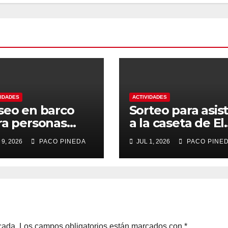
VIDADES
ACTIVIDADES
seo en barco
Sorteo para asist
ra personas
a la caseta de El
yores
Rengue, Feria d
 9, 2026
PACO PINEDA
JUL 1, 2026
PACO PINE
Málaga 2026
cada.
Los campos obligatorios están marcados con
*