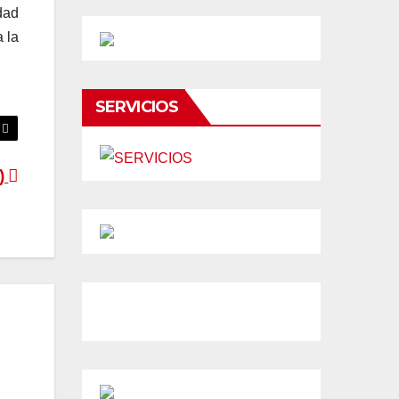
dad
 la
SERVICIOS
 )