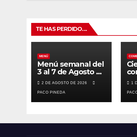
TE HAS PERDIDO...
MENÚ
COM
Menú semanal del
Ci
3 al 7 de Agosto de
co
2026
7 
2 DE AGOSTO DE 2026
1 
po
PACO PINEDA
PACO