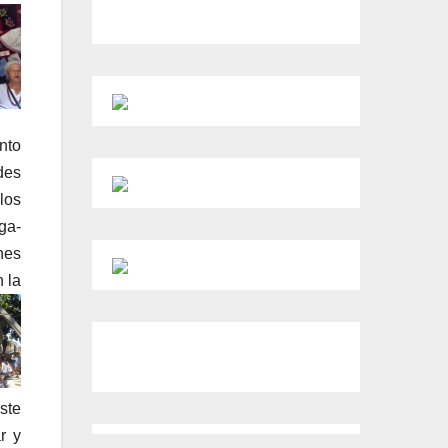
nto
des
los
ga-
nes
 la
ste
r y