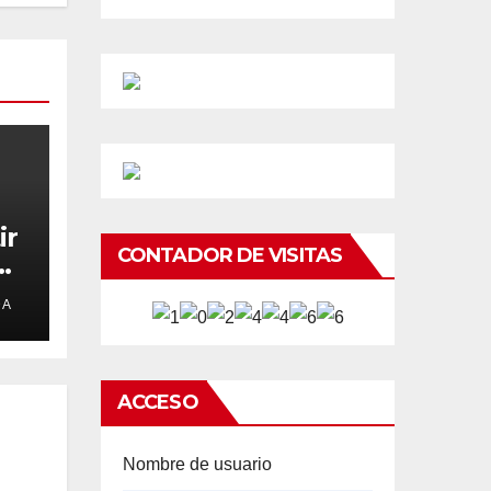
ir
CONTADOR DE VISITAS
e
DA
ACCESO
Nombre de usuario