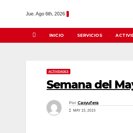
Saltar
al
Jue. Ago 6th, 2026
contenido
INICIO
SERVICIOS
ACTIV
ACTIVIDADES
Semana del May
Por
Casyufera
MAY 15, 2015