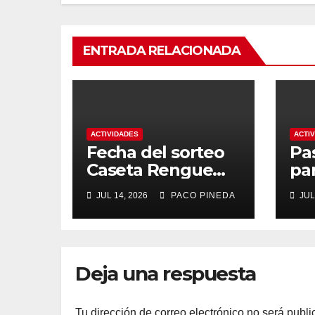
ENTRADA RELACIONADA
ACTIVIDADES
ACTI
Fecha del sorteo
Pa
Caseta Rengue
pa
Feria de Málaga
ma
JUL 14, 2026
PACO PINEDA
JUL
2026
Deja una respuesta
Tu dirección de correo electrónico no será publi