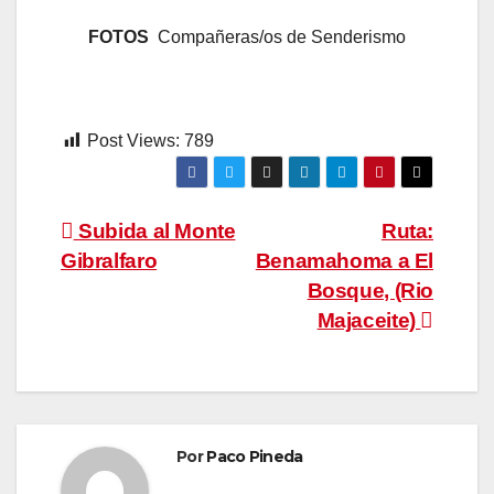
FOTOS
Compañeras/os de Senderismo
Post Views:
789
Navegación
Subida al Monte
Ruta:
Gibralfaro
Benamahoma a El
de
Bosque, (Rio
entradas
Majaceite)
Por
Paco Pineda