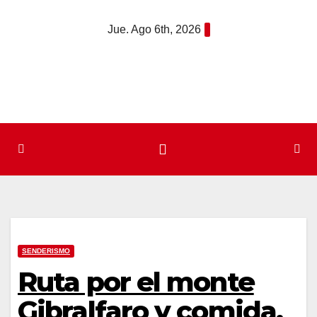
Saltar
Jue. Ago 6th, 2026
al
contenido
SENDERISMO
Ruta por el monte
Gibralfaro y comida,