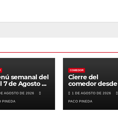
Ú
COMEDOR
nú semanal del
Cierre del
al 7 de Agosto de
comedor desde 
26
7 al 21 de Agost
DE AGOSTO DE 2026
1 DE AGOSTO DE 2026
por vacaciones
 PINEDA
PACO PINEDA