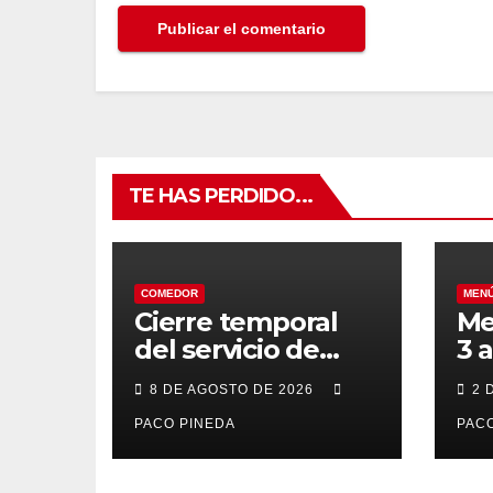
TE HAS PERDIDO...
COMEDOR
MEN
Cierre temporal
Me
del servicio de
3 
BAR – COMEDOR
20
8 DE AGOSTO DE 2026
2 
PACO PINEDA
PACO