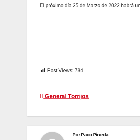
El próximo día 25 de Marzo de 2022 habrá una
Post Views:
784
Navegación
General Torrijos
de
entradas
Por
Paco Pineda