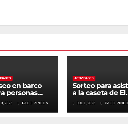
VIDADES
ACTIVIDADES
seo en barco
Sorteo para asist
ra personas
a la caseta de El
yores
Rengue, Feria d
 9, 2026
PACO PINEDA
JUL 1, 2026
PACO PINE
Málaga 2026