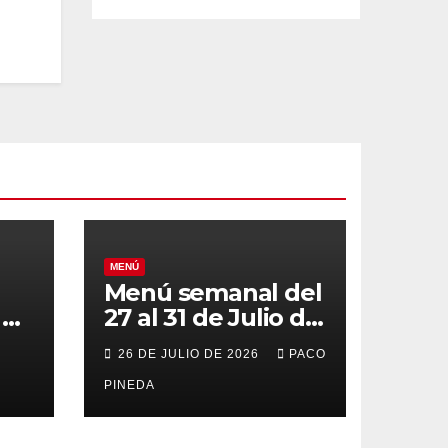
MENÚ
Menú semanal del
el
27 al 31 de Julio de
o
2026
26 DE JULIO DE 2026
PACO
PINEDA