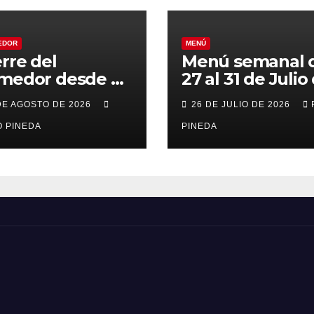
EDOR
MENÚ
erre del
Menú semanal 
medor desde el
27 al 31 de Julio
al 21 de Agosto
2026
DE AGOSTO DE 2026
26 DE JULIO DE 2026
r vacaciones
 PINEDA
PINEDA