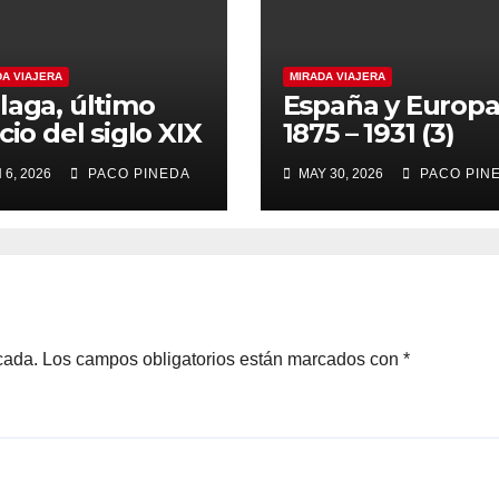
DA VIAJERA
MIRADA VIAJERA
laga, último
España y Europ
cio del siglo XIX
1875 – 1931 (3)
 6, 2026
PACO PINEDA
MAY 30, 2026
PACO PIN
cada.
Los campos obligatorios están marcados con
*