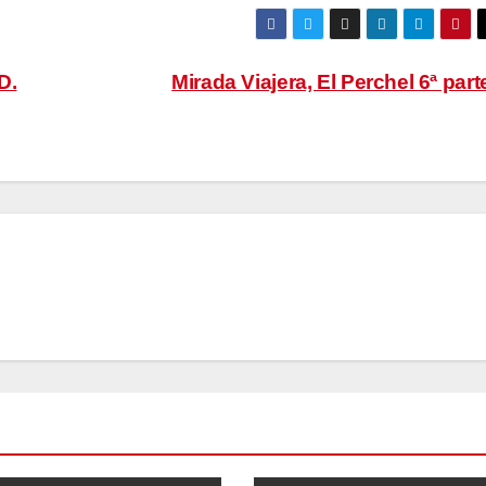
D.
Mirada Viajera, El Perchel 6ª par