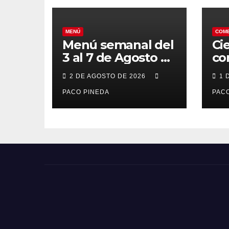
MENÚ
COM
Menú semanal del
Ci
3 al 7 de Agosto de
co
2026
7 
2 DE AGOSTO DE 2026
1 
po
PACO PINEDA
PACO