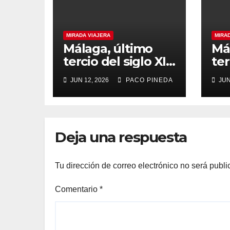
MIRADA VIAJERA
MIRA
Málaga, último
Má
tercio del siglo XIX
ter
(2)
JUN 12, 2026
PACO PINEDA
JUN
Deja una respuesta
Tu dirección de correo electrónico no será publi
Comentario
*