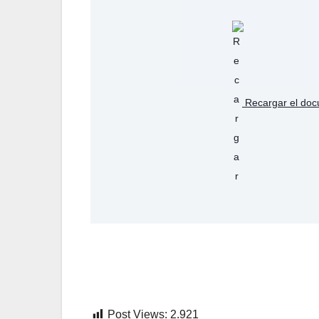
Recargar el do
Post Views:
2.921